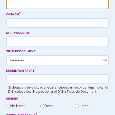
COGNOM
SEGON COGNOM
TIPUS DE DOCUMENT
DNI/NIE/PASSAPORT
Si degut a la teva situació legal et suposa un inconvenient indicar el
DNI, selecciona 'No puc donar el DNI' a Tipus de Document.
GÈNERE
No binari
Dona
Home