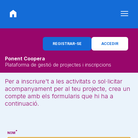
REGISTRAR-SE
ACCEDIR
Ponent Coopera
Plataforma de gestió de projectes i inscripcions
Per a inscriure't a les activitats o sol·licitar
acompanyament per al teu projecte, crea un
compte amb els formularis que hi ha a
continuació.
NOM