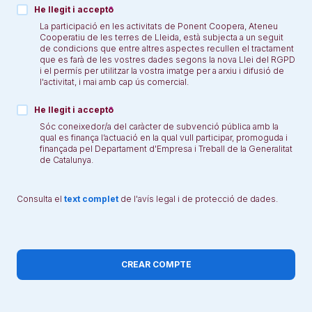
He llegit i accepto
La participació en les activitats de Ponent Coopera, Ateneu
Cooperatiu de les terres de Lleida, està subjecta a un seguit
de condicions que entre altres aspectes recullen el tractament
que es farà de les vostres dades segons la nova Llei del RGPD
i el permís per utilitzar la vostra imatge per a arxiu i difusió de
l'activitat, i mai amb cap ús comercial.
He llegit i accepto
Sóc coneixedor/a del caràcter de subvenció pública amb la
qual es finança l’actuació en la qual vull participar, promoguda i
finançada pel Departament d'Empresa i Treball de la Generalitat
de Catalunya.
Consulta el
text complet
de l'avís legal i de protecció de dades.